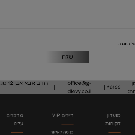
ל החברה
ן
office@g-
6166*
ת:
dlevy.co.il
מועדון
דיירים VIP
מדברים
לקוחות
עלינו
כניסה לאיזור