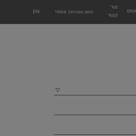
צור
שים
EN
שיווק ומכירות:
*6166
קשר