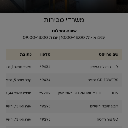
משרדי מכירות
שעות פעילות
ימים א׳-ה׳: 10:00-18:00 | יום ו׳: 09:00-13:00
שם פרויקט
טלפון
כתובת
LILY חבצלת השרון
מאיר שמגר 1, נתניה
*9434
GD TOWERS נתניה
קרל פופר 5, נתניה
*9434
GD PREMIUM COLLECTION ראש העין
גולדה מאיר 44, ראש העין
*9202
רובע היובל ירושלים
אורגוואי 13, ירושלים
*9295
GD צור הדסה
אורגוואי 13, ירושלים
*9295