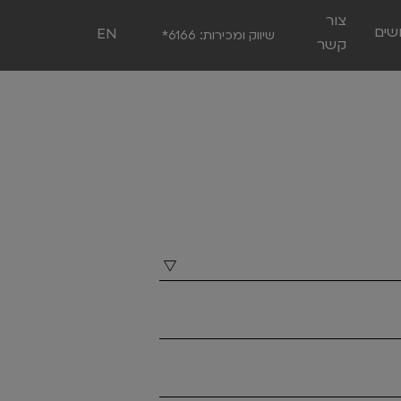
צור
שים
EN
שיווק ומכירות:
*6166
קשר