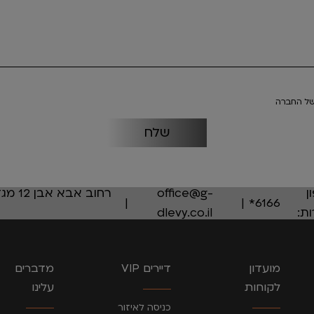
ל החברה
ן
office@g-
6166*
ת:
dlevy.co.il
מועדון
דיירים VIP
מדברים
לקוחות
עלינו
כניסה לאיזור