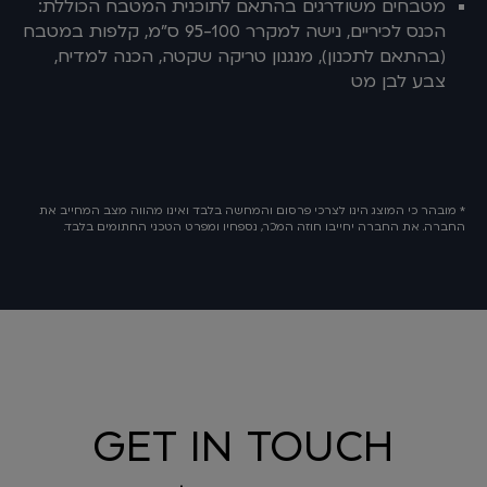
מטבחים משודרגים בהתאם לתוכנית המטבח הכוללת:
הכנס לכיריים, נישה למקרר 95-100 ס"מ, קלפות במטבח
(בהתאם לתכנון), מנגנון טריקה שקטה, הכנה למדיח,
צבע לבן מט
* מובהר כי המוצג הינו לצרכי פרסום והמחשה בלבד ואינו מהווה מצב המחייב את
החברה. את החברה יחייבו חוזה המכר, נספחיו ומפרט הטכני החתומים בלבד.
GET IN TOUCH