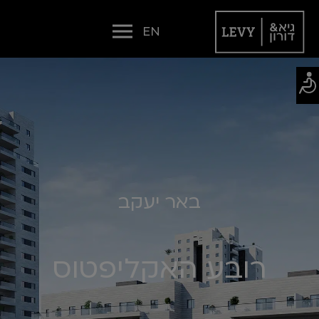
EN
באר יעקב
רובע האקליפטוס