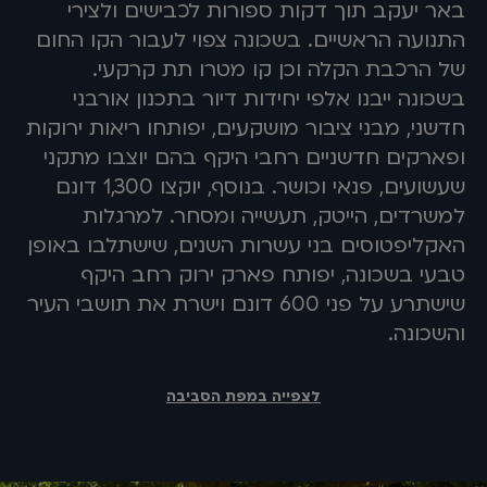
באר יעקב תוך דקות ספורות לכבישים ולצירי
התנועה הראשיים. בשכונה צפוי לעבור הקו החום
של הרכבת הקלה וכן קו מטרו תת קרקעי.
בשכונה ייבנו אלפי יחידות דיור בתכנון אורבני
חדשני, מבני ציבור מושקעים, יפותחו ריאות ירוקות
ופארקים חדשניים רחבי היקף בהם יוצבו מתקני
שעשועים, פנאי וכושר. בנוסף, יוקצו 1,300 דונם
למשרדים, הייטק, תעשייה ומסחר. למרגלות
האקליפטוסים בני עשרות השנים, שישתלבו באופן
טבעי בשכונה, יפותח פארק ירוק רחב היקף
שישתרע על פני 600 דונם וישרת את תושבי העיר
והשכונה.
לצפייה במפת הסביבה