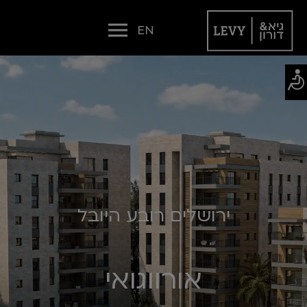
EN
ירושלים רובע היובל
אורווגואי