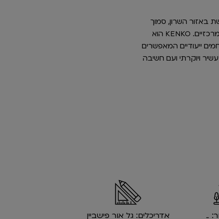
ת באזור השרון, סמוך
למרכזי ספורט, מרכזי קניות, ומוסדות חינוך, מהטובים בארץ והכל עם גישה נוחה לצירי תנועה מרכזיים. KENKO הוא
חמים ייעודיים המאפשרים
עשיר ויוקרתי ועם חשיבה
ר: _
אדריכלים: גל אור פישביין