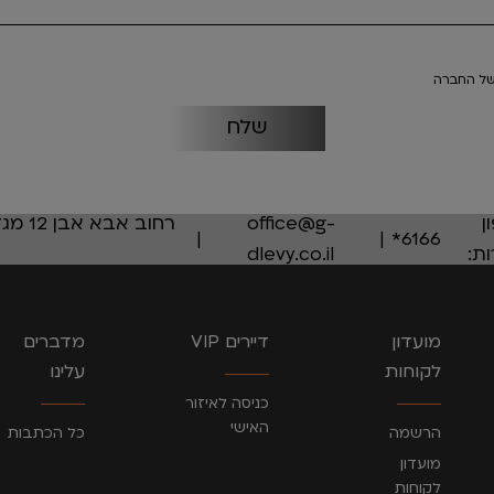
ל החברה
ן
office@g-
6166*
ת:
dlevy.co.il
מועדון
דיירים VIP
מדברים
לקוחות
עלינו
כניסה לאיזור
האישי
הרשמה
כל הכתבות
מועדון
לקוחות